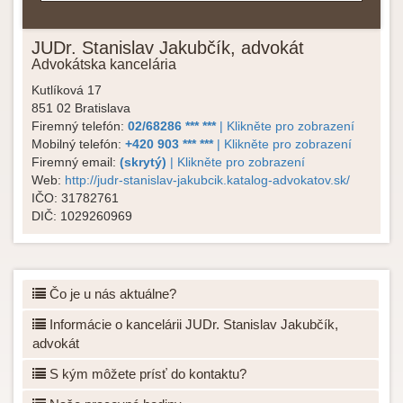
JUDr. Stanislav Jakubčík, advokát
Advokátska kancelária
Kutlíková 17
851 02
Bratislava
Firemný telefón:
02/68286 *** ***
| Klikněte pro zobrazení
Mobilný telefón:
+420 903 *** ***
| Klikněte pro zobrazení
Firemný email:
(skrytý)
| Klikněte pro zobrazení
Web:
http://judr-stanislav-jakubcik.katalog-advokatov.sk/
IČO:
31782761
DIČ:
1029260969
Čo je u nás aktuálne?
Informácie o kancelárii JUDr. Stanislav Jakubčík,
advokát
S kým môžete prísť do kontaktu?